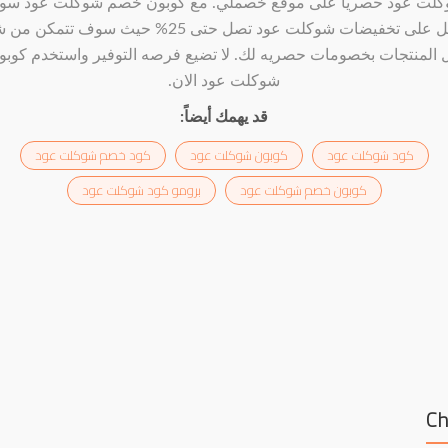
لت عود حصريا على موقع خصملي. مع كوبون خصم شوكلت عود س
تحصل على تخفيضات شوكلت عود تصل حتى 25% حيث سوف تتمكن
 المنتجات بخصومات حصريه لك. لا تضيع فرصه التوفير واستخدم كوبو
شوكلت عود الان.
قد يهمك أيضاً:
كود شوكلت عود
كوبون شوكلت عود
كود خصم شوكلت عود
كوبون خصم شوكلت عود
برومو كود شوكلت عود