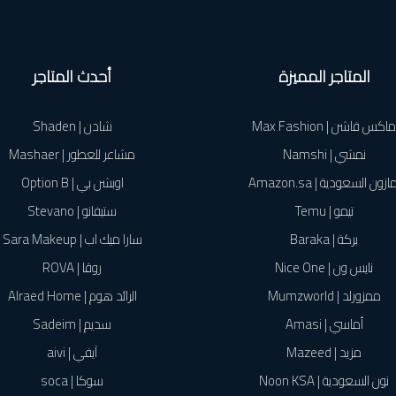
المتاجر المميزة
أحدث المتاجر
ماكس فاشن | Max Fashion
شادن | Shaden
نمشي | Namshi
مشاعر للعطور | Mashaer
ازون السعودية | Amazon.sa
اوبشن بي | Option B
تيمو | Temu
ستيفانو | Stevano
بركة | Baraka
سارا ميك اب | Sara Makeup
نايس ون | Nice One
روڤا | ROVA
ممزورلد | Mumzworld
الرائد هوم | Alraed Home
أماسي | Amasi
سديم | Sadeim
مزيد | Mazeed
آيفي | aivi
نون السعودية | Noon KSA
سوكا | soca