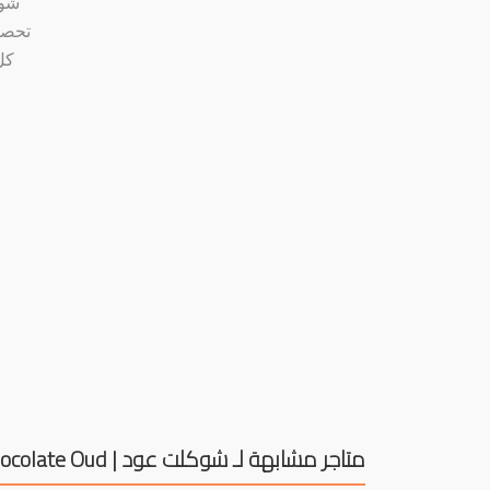
شوك
كل
متاجر مشابهة لـ شوكلت عود | Chocolate Oud