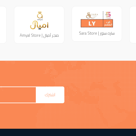
ساره ستور | Sara Store
متجر أميال | Amyal Store
اشترك