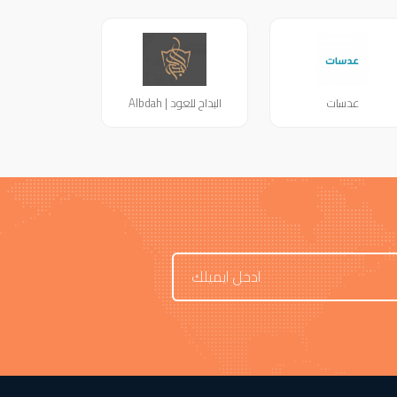
عدسات
البداح للعود | Albdah