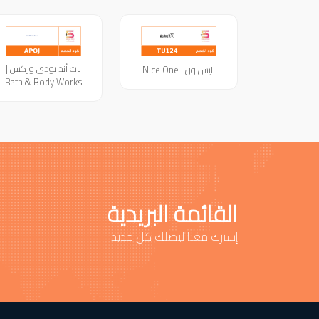
باث أند بودي وركس |
نايس ون | Nice One
Bath & Body Works
القائمة البريدية
إشترك معنا ليصلك كل جديد