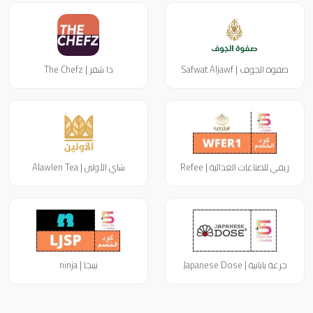
صفوة الجوف | Safwat Aljawf
ذا شفز | The Chefz
ريفي للصناعات الغذائية | Refee
شاي الأولين | Alawlen Tea
جرعة يابانية | Japanese Dose
نينجا | ninja