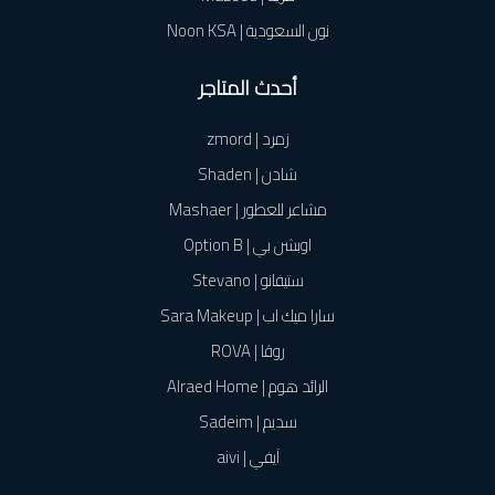
نون السعودية | Noon KSA
أحدث المتاجر
زمرد | zmord
شادن | Shaden
مشاعر للعطور | Mashaer
اوبشن بي | Option B
ستيفانو | Stevano
سارا ميك اب | Sara Makeup
روڤا | ROVA
الرائد هوم | Alraed Home
سديم | Sadeim
آيفي | aivi