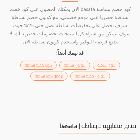
كود خصم بساطة basata الان يمكنك الحصول على كود خصم
بساطة حصريا على موقع خصملي. مع كوبون خصم بساطة
سوف تحصل على تخفيضات بساطة تصل حتى 25% حيث
سوف تتمكن من شراء كل المنتجات بخصومات حصريه لك. لا
تضيع فرصه التوفير واستخدم كوبون بساطة الان.
قد يهمك أيضاً:
كود بساطة
كوبون بساطة
كود خصم بساطة
كوبون خصم بساطة
برومو كود بساطة
متاجر مشابهة لـ بساطة | basata