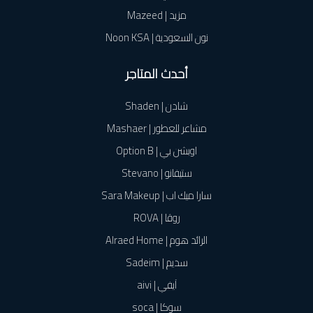
مزيد | Mazeed
نون السعودية | Noon KSA
أحدث المتاجر
شادن | Shaden
مشاعر للعطور | Mashaer
اوبشن بي | Option B
ستيفانو | Stevano
سارا ميك اب | Sara Makeup
روڤا | ROVA
الرائد هوم | Alraed Home
سديم | Sadeim
آيفي | aivi
سوكا | soca