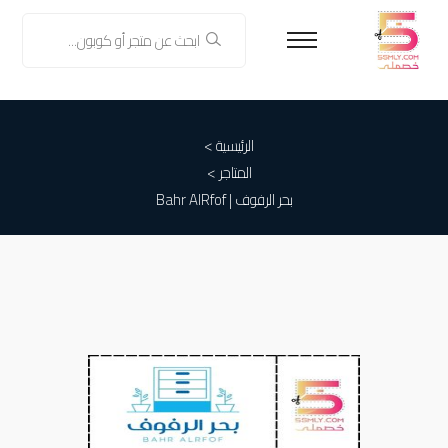
الرئيسية >
المتاجر >
بحر الرفوف | Bahr AlRfof