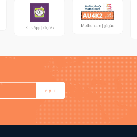
مذركير | Mothercare
طفولة | Kids App
اشترك