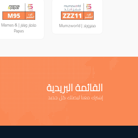
ماماز وباباز | Mamas &
ممزورلد | Mumzworld
Papas
القائمة البريدية
إشترك معنا ليصلك كل جديد