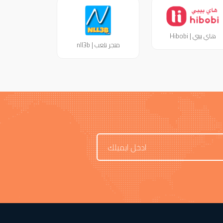
هاي بيبي | Hibobi
متجر نلعب | nll3b