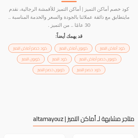
كود خصم أماكن التميز | أماكن التميز للأقمشة الرجالية، نقدم
مايتطابق مع ذائقة عملائنا بالجودة والسعر والخدمة المناسبة ..
30 عامًا .. من التميز .
قد يهمك أيضاً:
كود أماكن التميز
كوبون أماكن التميز
كود خصم أماكن التميز
كوبون خصم أماكن التميز
كود التميز
كوبون التميز
كود خصم التميز
كوبون خصم التميز
متاجر مشابهة لـ أماكن التميز | altamayouz