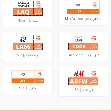
ماكس فاشن | Max Fashion
نمشي | Namshi
فنان سبورت | Fnan Sport
عبايات هيون | hyun
ستايلي | STYLI
اتش اند ام | H&M