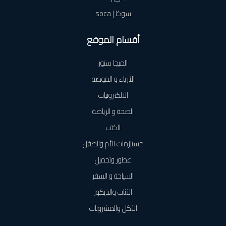
سوكا | soca
أقسام الموقع
الميجا ستور
الأزياء و الموضة
الالكترونيات
الصحة و الرياضة
الكتب
مستلزمات الأم والطفل
عطور وتجميل
السياحة و السفر
الأثاث والديكور
الأكل والمشروبات