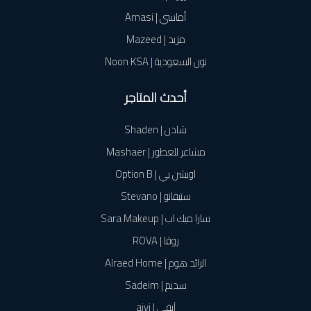
أماسي | Amasi
مزيد | Mazeed
نون السعودية | Noon KSA
أحدث المتاجر
شادن | Shaden
مشاعر للعطور | Mashaer
اوبشن بي | Option B
ستيفانو | Stevano
سارا ميك اب | Sara Makeup
روڤا | ROVA
الرائد هوم | Alraed Home
سديم | Sadeim
آيفي | aivi