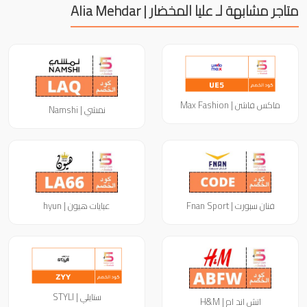
متاجر مشابهة لـ عليا المخضار | Alia Mehdar
ماكس فاشن | Max Fashion
نمشي | Namshi
فنان سبورت | Fnan Sport
عبايات هيون | hyun
ستايلي | STYLI
اتش اند ام | H&M