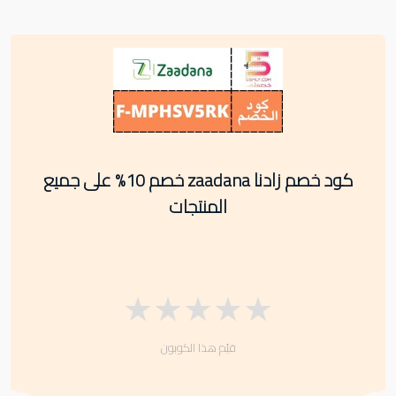
كود خصم زادنا zaadana خصم 10% على جميع
المنتجات
★
★
★
★
★
قيّم هذا الكوبون