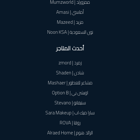
ممزورلد | Mumzworld
أماسي | Amasi
مزيد | Mazeed
نون السعودية | Noon KSA
أحدث المتاجر
زمرد | zmord
شادن | Shaden
مشاعر للعطور | Mashaer
اوبشن بي | Option B
ستيفانو | Stevano
سارا ميك اب | Sara Makeup
روڤا | ROVA
الرائد هوم | Alraed Home