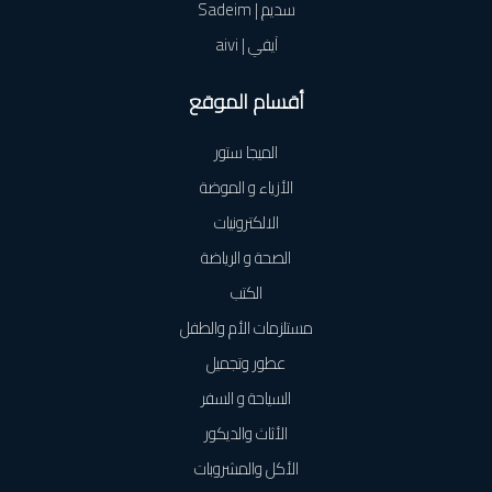
سديم | Sadeim
آيفي | aivi
أقسام الموقع
الميجا ستور
الأزياء و الموضة
الالكترونيات
الصحة و الرياضة
الكتب
مستلزمات الأم والطفل
عطور وتجميل
السياحة و السفر
الأثاث والديكور
الأكل والمشروبات