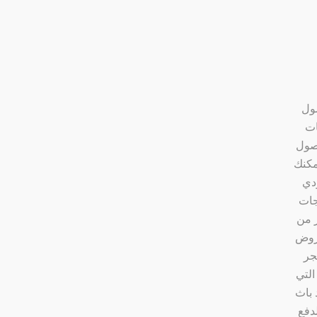
صول
ات
حصول
مكنك
دي
جات
ر من
عروض
جر
التي
 باث
دفع