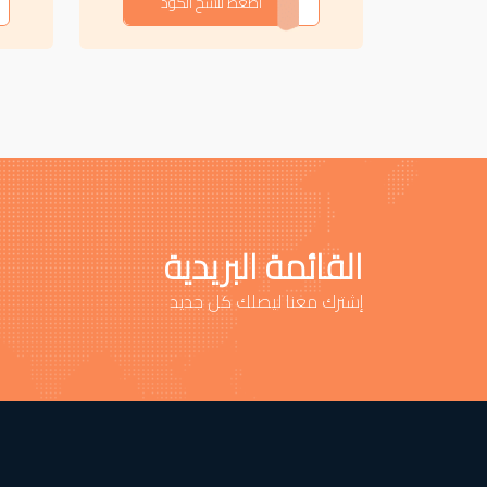
APOJ
اضغط لنسخ الكود
القائمة البريدية
إشترك معنا ليصلك كل جديد