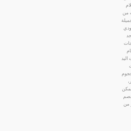
ام
ت من
ميلة
ودي
جد
جات
ام
اليد
ت
حجوم
،
يمكن
خصم
 من