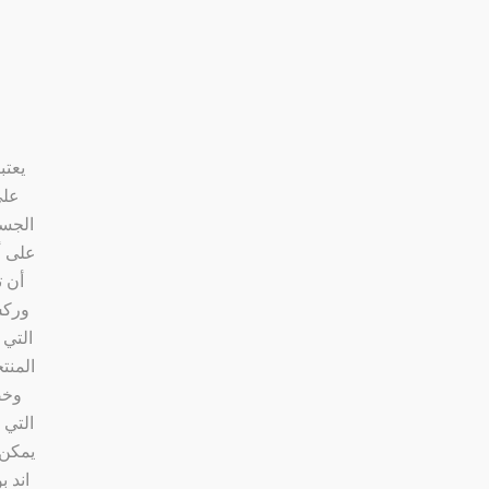
يعتب
على
الجسم
على أ
أن 
وركس
التي 
المنت
وخص
التي 
يمكن 
اند 