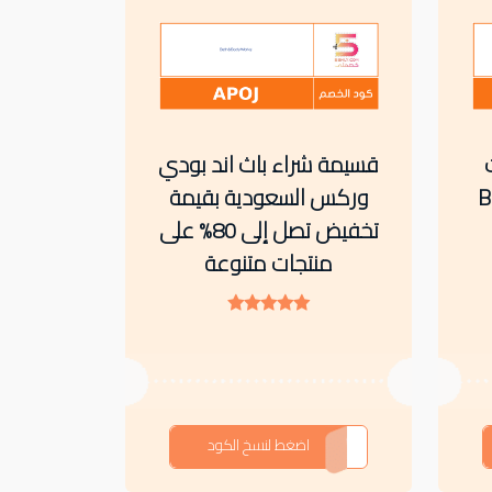
قسيمة شراء باث اند بودي
Ba &
وركس السعودية بقيمة
تخفيض تصل إلى 80% على
منتجات متنوعة
APOJ
اضغط لنسخ الكود