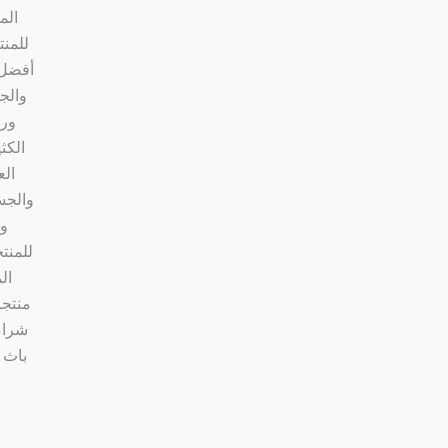
الم
للمنت
أفضل 
والج
ورك
الكث
الع
والجس
وا
للمنت
ال
منتجا
شراء
باث 