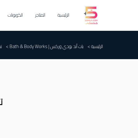
الرئيسية
المتاجر
الكوبونات
الرئيسية >
باث أند بودي وركس | Bath & Body Works
>
تس
ت