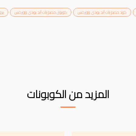
كود خصم باث أند بودي ووركس
كوبون خصم باث أند بودي ووركس
برو
المزيد من الكوبونات