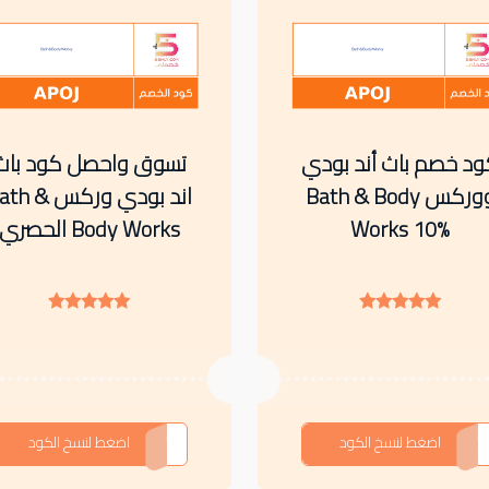
ود خصم باث أند بودي
تسوق واحصل كود باث
ووركس Bath & Body
اند بودي وركس th
Works 10%
Body Works الحصري
APOJ
اضغط لنسخ الكود
APOJ
اضغط لنسخ الكود