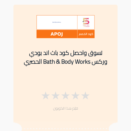
تسوق واحصل كود باث اند بودي
وركس Bath & Body Works الحصري
★
★
★
★
★
قيّم هذا الكوبون