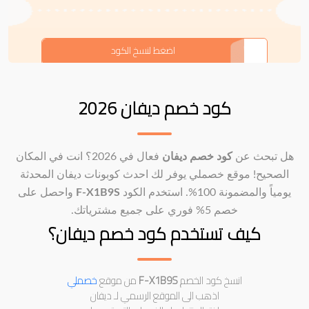
F-X1B9S
اضغط لنسخ الكود
كود خصم ديفان 2026
هل تبحث عن
كود خصم ديفان
فعال في 2026؟ انت في المكان
الصحيح! موقع خصملي يوفر لك احدث كوبونات ديفان المحدثة
يومياً والمضمونة 100%. استخدم الكود
F-X1B9S
واحصل على
خصم 5% فوري على جميع مشترياتك.
كيف تستخدم كود خصم ديفان؟
انسخ كود الخصم
F-X1B9S
من موقع
خصملي
اذهب الى الموقع الرسمي لـ ديفان