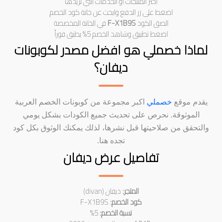
اختر المنتجات او الخدمات التي تريدها
اضغط على زر الدفع وابحث عن خانة كود الخصم
الصق الكود
F-X1B9S
في الخانة المخصصة
اضغط تطبيق وشاهد الخصم 5% يطبق فوراً
لماذا خصملي هو افضل مصدر لكوبونات
ديفان؟
يقدم موقع
خصملي
اكبر مجموعة من كوبونات الخصم العربية
الموثوقة. نحرص على تحديث جميع الكودات بشكل يومي
والتحقق من صلاحيتها قبل نشرها، لذلك يمكنك الوثوق بكل كود
تجده هنا.
تفاصيل عرض ديفان
المتجر:
ديفان (divan)
كود الخصم:
F-X1B9S
نسبة الخصم:
5%