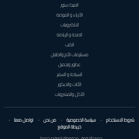
الميجا ستور
الأزياء و الموضة
الالكترونيات
الصحة و الرياضة
الكتب
مستلزمات الأم والطفل
عطور وتجميل
السياحة و السفر
الأثاث والديكور
الأكل والمشروبات
شروط الاستخدام
سياسة الخصوصية
من نحن
تواصل معنا
خريطة الموقع
جميع الحقوق محفوظة لموقع خصملي