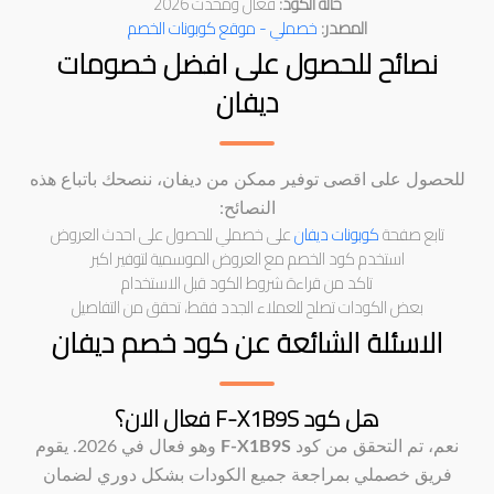
حالة الكود:
فعال ومحدث 2026
المصدر:
خصملي - موقع كوبونات الخصم
نصائح للحصول على افضل خصومات
ديفان
للحصول على اقصى توفير ممكن من ديفان، ننصحك باتباع هذه
النصائح:
تابع صفحة
كوبونات ديفان
على خصملي للحصول على احدث العروض
استخدم كود الخصم مع العروض الموسمية لتوفير اكبر
تاكد من قراءة شروط الكود قبل الاستخدام
بعض الكودات تصلح للعملاء الجدد فقط، تحقق من التفاصيل
الاسئلة الشائعة عن كود خصم ديفان
هل كود F-X1B9S فعال الان؟
نعم، تم التحقق من كود
F-X1B9S
وهو فعال في 2026. يقوم
فريق خصملي بمراجعة جميع الكودات بشكل دوري لضمان