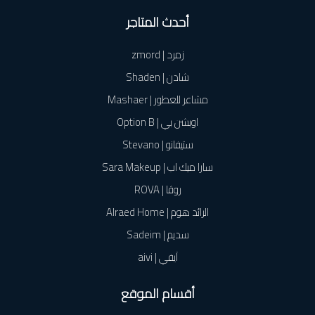
أحدث المتاجر
زمرد | zmord
شادن | Shaden
مشاعر للعطور | Mashaer
اوبشن بي | Option B
ستيفانو | Stevano
سارا ميك اب | Sara Makeup
روڤا | ROVA
الرائد هوم | Alraed Home
سديم | Sadeim
آيفي | aivi
أقسام الموقع