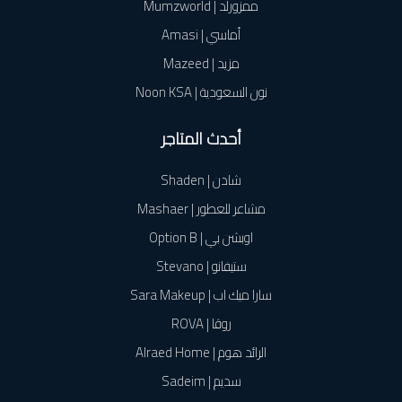
ممزورلد | Mumzworld
أماسي | Amasi
مزيد | Mazeed
نون السعودية | Noon KSA
أحدث المتاجر
شادن | Shaden
مشاعر للعطور | Mashaer
اوبشن بي | Option B
ستيفانو | Stevano
سارا ميك اب | Sara Makeup
روڤا | ROVA
الرائد هوم | Alraed Home
سديم | Sadeim