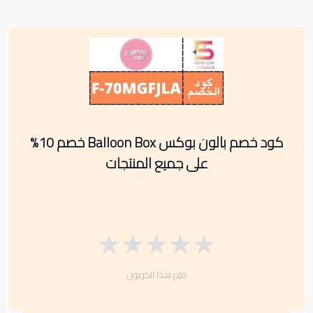
كود خصم بالون بوكس Balloon Box خصم 10%
على جميع المنتجات
★
★
★
★
★
قيّم هذا الكوبون