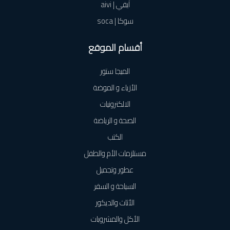
آيفي | aivi
سوكا | soca
أقسام الموقع
الميجا ستور
الأزياء و الموضة
الالكترونيات
الصحة و الرياضة
الكتب
مستلزمات الأم والطفل
عطور وتجميل
السياحة و السفر
الأثاث والديكور
الأكل والمشروبات