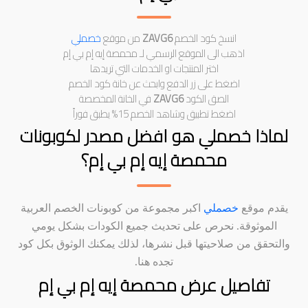
انسخ كود الخصم
ZAVG6
من موقع
خصملي
اذهب الى الموقع الرسمي لـ محمصة إيه إم بي إم
اختر المنتجات او الخدمات التي تريدها
اضغط على زر الدفع وابحث عن خانة كود الخصم
الصق الكود
ZAVG6
في الخانة المخصصة
اضغط تطبيق وشاهد الخصم 15% يطبق فوراً
لماذا خصملي هو افضل مصدر لكوبونات
محمصة إيه إم بي إم؟
يقدم موقع
خصملي
اكبر مجموعة من كوبونات الخصم العربية
الموثوقة. نحرص على تحديث جميع الكودات بشكل يومي
والتحقق من صلاحيتها قبل نشرها، لذلك يمكنك الوثوق بكل كود
تجده هنا.
تفاصيل عرض محمصة إيه إم بي إم