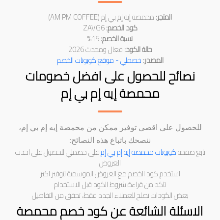
المتجر:
محمصة إيه إم بي إم (AM PM COFFEE)
كود الخصم:
ZAVG6
نسبة الخصم:
15%
حالة الكود:
فعال ومحدث 2026
المصدر:
خصملي - موقع كوبونات الخصم
نصائح للحصول على افضل خصومات
محمصة إيه إم بي إم
للحصول على اقصى توفير ممكن من محمصة إيه إم بي إم،
ننصحك باتباع هذه النصائح:
تابع صفحة
كوبونات محمصة إيه إم بي إم
على خصملي للحصول على احدث
العروض
استخدم كود الخصم مع العروض الموسمية لتوفير اكبر
تاكد من قراءة شروط الكود قبل الاستخدام
بعض الكودات تصلح للعملاء الجدد فقط، تحقق من التفاصيل
الاسئلة الشائعة عن كود خصم محمصة