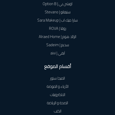
اوبشن بي | Option B
ستيفانو | Stevano
سارا ميك اب | Sara Makeup
روڤا | ROVA
الرائد هوم | Alraed Home
سديم | Sadeim
آيفي | aivi
أقسام الموقع
الميجا ستور
الأزياء و الموضة
الالكترونيات
الصحة و الرياضة
الكتب