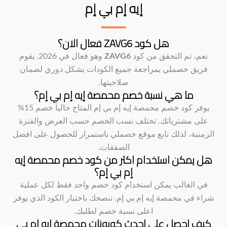
إيه إم بي إم
هل كود ZAVG6 فعال الان؟
نعم، تم التحقق من كود
ZAVG6
وهو فعال في 2026. يقوم
فريق خصملي بمراجعة جميع الكودات بشكل دوري لضمان
صلاحيتها.
ما هي نسبة خصم محمصة إيه إم بي إم؟
يوفر كود خصم محمصة إيه إم بي إم المتاح حالياً خصم 15%
على مشترياتك. تختلف نسب الخصم حسب العرض والفترة
الزمنية، لذلك تابع موقع خصملي باستمرار للحصول على افضل
الصفقات.
هل يمكن استخدام اكثر من كود خصم محمصة إيه
إم بي إم؟
في الغالب يمكن استخدام كود خصم واحد فقط لكل عملية
شراء في محمصة إيه إم بي إم. ننصحك باختيار الكود الذي يوفر
اعلى نسبة خصم لطلبك.
كيف احصل على احدث كوبونات محمصة إيه إم بي